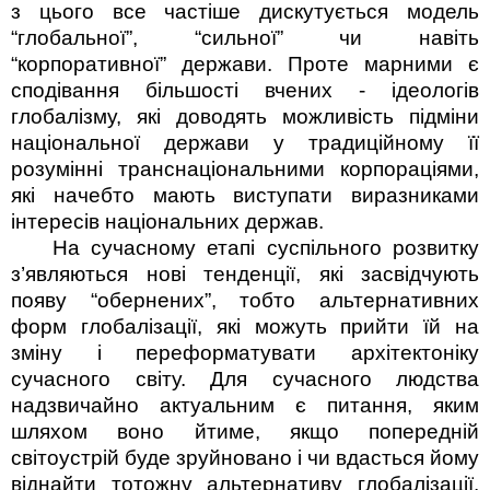
з цього все частіше дискутується модель
“глобальної”, “сильної” чи навіть
“корпоративної” держави. Проте марними є
сподівання більшості вчених - ідеологів
глобалізму, які доводять можливість підміни
національної держави у традиційному її
розумінні транснаціональними корпораціями,
які начебто мають виступати виразниками
інтересів національних держав.
На сучасному етапі суспільного розвитку
з’являються нові тенденції, які засвідчують
появу “обернених”, тобто альтернативних
форм глобалізації, які можуть прийти їй на
зміну і переформатувати архітектоніку
сучасного світу. Для сучасного людства
надзвичайно актуальним є питання, яким
шляхом воно йтиме, якщо попередній
світоустрій буде зруйновано і чи вдасться йому
віднайти тотожну альтернативу глобалізації.