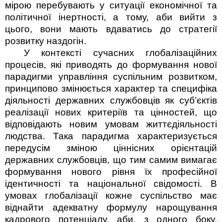
мірою перебувають у ситуації економічної та
політичної інертності, а тому, аби вийти з
цього, вони мають вдаватись до стратегії
розвитку наздогін.
У контексті сучасних глобалізаційних
процесів, які приводять до формування нової
парадигми управління суспільним розвитком,
принципово змінюється характер та специфіка
діяльності державних службовців як суб’єктів
реалізації нових критеріїв та цінностей, що
відповідають новим умовам життєдіяльності
людства. Така парадигма характеризується
передусім зміною ціннісних орієнтацій
державних службовців, що тим самим вимагає
формування нового рівня їх професійної
ідентичності та національної свідомості. В
умовах глобалізації кожне суспільство має
віднайти адекватну формулу нарощування
кадрового потенціалу, аби, з одного боку,