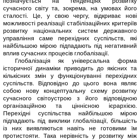
позначується на тенденціях розвитку
сучасного світу та, зокрема, на умовах його
сталості. Це, у свою чергу, відкриває нові
можливості реалізації стабілізаційних критеріїв
розвитку національних систем державного
управління саме перехідних суспільств, які
найбільшою мірою підпадають під негативний
вплив сучасних процесів глобалізації.
Глобалізація як універсальна форма
історичної динаміки приводить до якісних та
кількісних змін у функціонуванні перехідних
суспільств. Відповідно до цього вона являє
собою нову концептуальну схему розвитку
сучасного світоустрою з його відповідною
органі­заційною та ціннісною ієрархією.
Перехідні суспільства найбільшою мірою
підпадають під виклики глобалізації, більшість
із них виявляються навіть не готовими їм
протистояти. Така нерівність у розвитку між