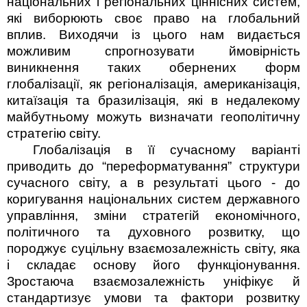
національних і регіональних ціннісних систем,
які виборюють своє право на глобальний
вплив. Виходячи із цього нам видається
можливим спрогнозувати ймовірність
виникнення таких обернених форм
глобалізації, як регіоналізація, американізація,
китаїзація та бразилізація, які в недалекому
майбутньому можуть визначати геополітичну
стратегію світу.
Глобалізація в її сучасному варіанті
приводить до “переформатування” структури
сучасного світу, а в результаті цього - до
коригування національних систем державного
управління, зміни стратегій економічного,
політичного та духовного розвитку, що
породжує суцільну взаємозалежність світу, яка
і складає основу його функціонування.
Зростаюча взаємозалежність уніфікує й
стандартизує умови та фактори розвитку