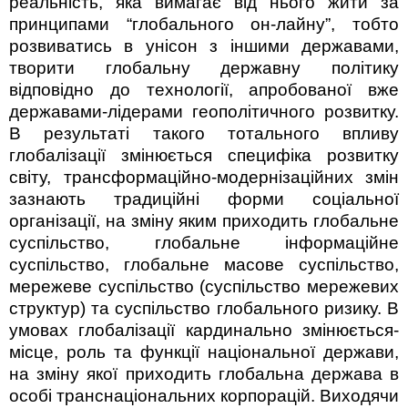
реальність, яка вимагає від нього жити за
принципами “глобального он-лайну”, тобто
розвиватись в унісон з іншими державами,
творити глобальну державну політику
відповідно до технології, апробованої вже
державами-лідерами геополітичного розвитку.
В результаті такого тотального впливу
глобалізації змінюється специфіка розвитку
світу, трансформаційно-модернізаційних змін
зазнають традиційні форми со­ціальної
організації, на зміну яким приходить глобальне
суспільство, глобальне інформаційне
суспільство, глобальне масове суспільство,
мережеве суспільство (суспільство мережевих
структур) та суспільство глобального ризику. В
умовах глобалізації кардинально змінюється­
місце, роль та функції національної держави,
на зміну якої приходить глобальна держава в
особі транснаціональних корпорацій. Виходячи