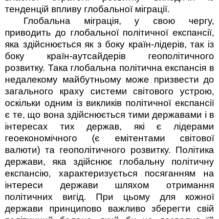
тенденцій впливу глобальної міграції.
Глобальна міграція, у свою чергу,
приводить до глобальної політичної експансії,
яка здійснюється як з боку країн-лідерів, так із
боку країн-аутсайдерів геополітичного
розвитку. Така глобальна по­літична експансія в
недалекому майбутньому може призвести до
загального краху системи світового устрою,
оскільки одним із викликів політичної експансії
є те, що вона здійснюється тими державами і в
інтересах тих держав, які є лідерами
геоекономічного (є емітентами світової
валюти) та геополітичного розвитку. Політика
держави, яка здійснює глобальну політичну
експансію, характеризується посяганням на
інтереси держави шляхом отримання
політичних вигід. При цьому для кожної
держави принципово важливо зберегти свій