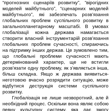
“прогнозних сценаріїв розвитку”, “вірогідних
моделей майбутнього”, “сценарних моделей
майбутнього”, які забезпечать розв’язання
глобальних проблем суспільного розвитку в
загальнопланетарному масштабі. В умовах
глобалізації кожна держава намагається
створити власний інструментарій розв’я­зання
глобальних проблем сучасності, спираючись
на підтримку інших держав. Це зумовлено тим,
що глобальні проблеми сучасності мають
детермінований характер, ще не встигли
розв’язати одну проблему, як з’являється інша,
більш складна. Якщо ж держава виявиться­
неготовою вчасно розрядити ситуацію, може
відбутися деструкція системи суспільного
розвитку.
Глобалізація не лише незворотний, але й
необхідний процес. Оскільки вона являє собою
певну культурну систему, яка дає змогу