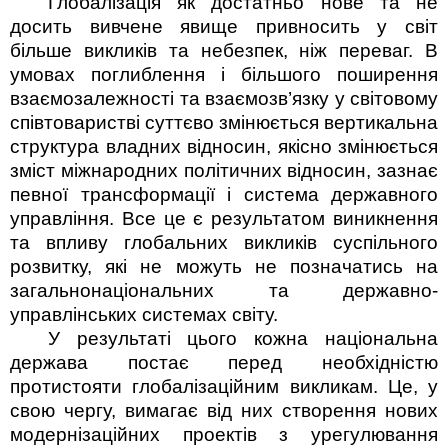
Глобалізація як достатньо нове та не
досить вивчене явище привносить у світ
більше викликів та небезпек, ніж переваг. В
умовах поглиблення і більшого поширення
взаємозалежності та взаємо­зв’язку у світовому
співтоваристві суттєво змінюється вертикальна
структура владних відносин, якісно змінюється
зміст міжнародних політичних відносин, зазнає
певної трансформації і система державного
управління. Все це є результатом виникнення
та впливу глобальних викликів суспільного
розвитку, які не можуть не позначатись на
загальнонаціональних та державно-
управлінських системах світу.
У результаті цього кожна національна
держава постає перед необхідністю
протистояти глобалізаційним викликам. Це, у
свою чергу, вимагає від них створення нових
модернізаційних проектів з урегулювання