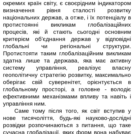
окремих країн світу, є своєрідним індикатором
визначення рівня сталості розвитку
національних держав, а отже, і їх потенціалу в
протистоянні викликам глобалізаційних
процесів, які й стають сьогодні основним
критерієм об’єднання держав у відповідні
глобальні чи регіональні структури.
Протистояти таким глобаліза­ційним викликам
здатна лише та держава, яка має активну
систему управління, реалізує власну
геополітичну стратегію розвитку, макси­мально
оберігає свій суверенітет, орієнтується в
глобальному просторі, а головне - володіє
ефективними механізмами впливу та навіть і
управління ним.
Саме тому після того, як світ вступив у
нове тисячоліття, будь-які науково-дослідні
розвідки розпочинаються з питання, що таке
сучасна глобалізації, яких форм вона набуває