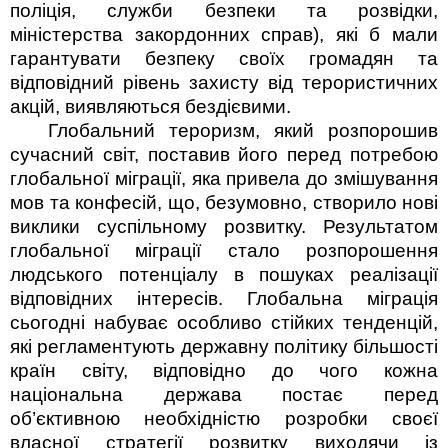
поліція, служби безпеки та розвідки,
міністерства закордонних справ), які б мали
гарантувати безпеку своїх громадян та
відповідний рівень захисту від терористичних
акцій, виявляються бездієвими.
Глобальний тероризм, який розпорошив
сучасний світ, поставив його перед потребою
глобальної міграції, яка привела до змішування
мов та конфесій, що, безумовно, створило нові
виклики сус­пільному розвитку. Результатом
глобальної міграції стало розпорошення
людського потенціалу в пошуках реалізації
відповідних інтересів. Глобальна міграція
сьогодні набуває особливо стійких тенденцій,
які регламентують державну політику більшості
країн світу, відповідно до чого кожна
національна держава постає перед
об’єктивною необхідністю розробки своєї
власної стратегії розвитку виходячи із