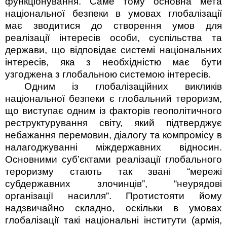
функціонування. Саме тому основна мета
національної безпеки в умовах глобалізації
має зводитися до створення умов для
реалізації інтересів особи, сус­пільства та
держави, що відповідає системі національних
інтересів, яка з необхідністю має бути
узгоджена з глобальною системою інтересів.
Одним із глобалізаційних викликів
національної безпеки є глобальний тероризм,
що виступає одним із факторів геополітичного
реструктурування світу, який підтверджує
небажання перемовин, діалогу та компромісу в
налагоджуванні міждержавних відносин.
Основ­ними суб’єктами реалізації глобального
тероризму стають так звані “мережі
субдержавних злочинців”, “неурядові
організації насилля”. Протистояти йому
надзвичайно складно, оскільки в умовах
глобалізації такі національні інститути (армія,