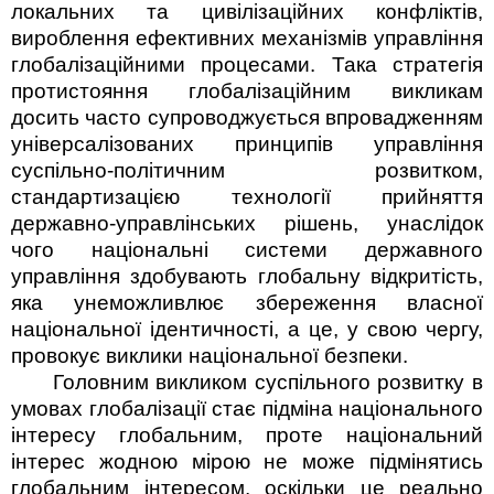
локальних та цивілізаційних конфліктів,
вироблення ефективних механізмів управління
глобалізаційними процесами. Така стратегія
протистояння глобалізаційним викликам
досить часто су­проводжується впровадженням
універсалізованих принципів управління
суспільно-політичним розвитком,
стандартизацією технології прийняття
державно-управлінських рішень, унаслідок
чого національні системи державного
управління здобувають глобальну відкритість,
яка унеможливлює збереження власної
національної ідентичності, а це, у свою чергу,
провокує виклики національної безпеки­.
Головним викликом суспільного розвитку в
умовах глобалізації стає підміна національного
інтересу глобальним, проте національний
інтерес жодною мірою не може підмінятись
глобальним інтересом, оскільки це реально