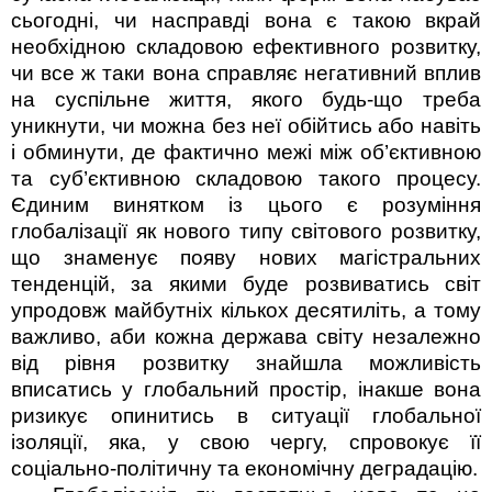
сьогодні, чи насправді вона є такою вкрай
необхідною складовою ефективного розвитку,
чи все ж таки вона справляє негативний вплив
на суспільне життя, якого будь-що треба
уникнути, чи можна без неї обійтись або навіть
і обминути, де фактично межі між об’єктивною
та суб’єктивною складовою такого процесу.
Єдиним винятком із цього є розуміння
глобалізації як нового типу світового розвитку,
що знаменує появу нових магістральних
тенденцій, за якими буде розвиватись світ
упродовж майбутніх кількох десятиліть, а тому
важливо, аби кожна держава світу незалежно
від рівня розвитку знайшла можливість
вписатись у глобальний простір, інакше вона
ризикує опинитись в ситуації глобальної
ізоляції, яка, у свою чергу, спровокує її
соціально-політичну та економічну деградацію.