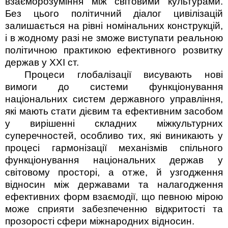
взаєморозуміння між світовими культурами.
Без цього по­літичний діалог цивілізацій
залишається на рівні номінальних конструкцій,
і в жодному разі не зможе виступати реальною
політичною практикою ефективного розвитку
держав у ХХІ ст.
Процеси глобалізації висувають нові
вимоги до системи функціонування
національних систем державного управління,
які мають стати дієвим та ефективним засобом
у вирішенні складних міжкультурних
суперечностей, особливо тих, які виникають у
процесі гармонізації механізмів спільного
функціонування національних держав у
світовому просторі, а отже, й узгодження
відносин між державами та налагодження
ефективних форм взаємодії, що певною мірою
може сприяти забезпеченню відкритості та
прозорості сфери міжнародних відносин.