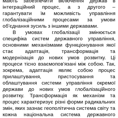
мають забезпечити включення держав в
інтеграційний процес, а з другого –
гарантувати їм можливість управління
глобаліза­ційними процесами за умови
об’єднання зусиль з іншими державами.
В умовах глобалізації змінюється
специфіка систем державного управління,
основними механізмами функціонування якої
стає адаптація, трансформація та
модернізація до нових умов розвитку. Ці
процеси тісно взаємопов’язані між собою. Так,
зокрема, адаптація являє собою процес
прилаштування, пристосування та
облаштування системи управління окремої
держави до нових умов глобалізаційного
розвитку. Трансформація як механізм та
процес характеризує різні форми радикальних
змін, яких зазнає геополітична система світу та
кожна національна система державного