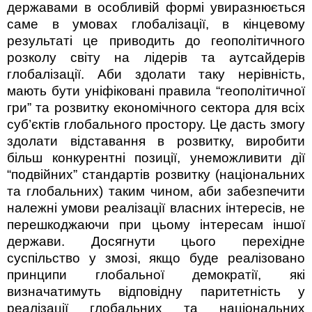
державами в особливій формі увиразнюється
саме в умовах глобалізації, в кінцевому
результаті це приводить до геополітичного
розколу світу на лідерів та аутсайдерів
глобалізації. Аби здолати таку нерівність,
мають бути уніфіковані правила “геополітичної
гри” та розвитку економічного сектора для всіх
суб’єктів глобального простору. Це дасть змогу
здолати відставання в розвитку, виробити
більш конкурентні позиції, унеможливити дії
“подвійних” стандартів розвитку (національних
та глобальних) таким чином, аби забезпечити
належні умови реалізації власних інтересів, не
перешкоджаючи при цьому інтересам іншої
держави. Досягнути цього перехідне
суспільство у змозі, якщо буде реалізовано
принципи глобальної демократії, які
визначатимуть відповідну паритетність у
реалізації глобальних та національних