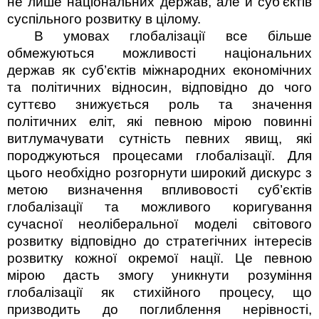
не лише національних держав, але й суб’єктів
суспільного розвитку в цілому.
В умовах глобалізації все більше
обмежуються можливості національних
держав як суб’єктів міжнародних економічних
та по­літичних відносин, відповідно до чого
суттєво знижується роль та значення
політичних еліт, які певною мірою повинні
витлумачувати сутність певних явищ, які
породжуються процесами глобалізації. Для
цього необхідно розгорнути широкий дискурс з
метою визначення впливовості суб’єктів
глобалізації та можливого коригування
сучасної неоліберальної моделі світового
розвитку відповідно до страте­гічних інтересів
розвитку кожної окремої нації. Це певною
мірою дасть змогу уникнути розуміння
глобалізації як стихійного процесу, що
призводить до поглиблення нерівності,