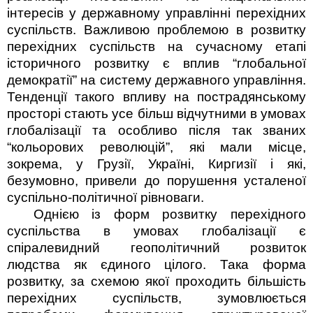
інтересів у державному управлінні перехідних
суспільств. Важливою проблемою в розвитку
перехідних суспільств на сучасному етапі
історичного розвитку є вплив “глобальної
демо­кратії” на систему державного управління.
Тенденції такого впливу на пострадянському
просторі стають усе більш відчутними в умовах
глобалізації та особливо після так званих
“кольорових революцій”, які мали місце,
зокрема, у Грузії, Україні, Киргизії і які,
безумовно, привели до порушення усталеної
суспільно-політичної рівноваги.
Однією із форм розвитку перехідного
суспільства в умовах глобалізації є
спіралевидний геополітичний розвиток
людства як єдиного­ цілого. Така форма
розвитку, за схемою якої проходить більшість
перехідних суспільств, зумовлюється