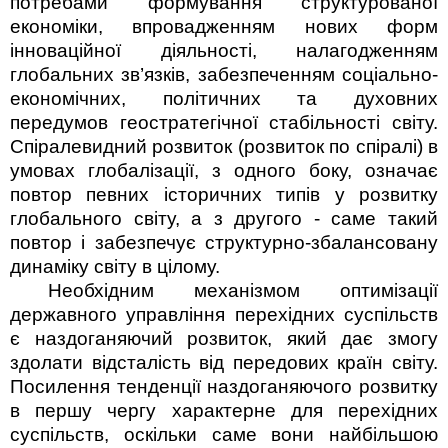
потребами формування структурованої
економіки, впровадженням нових форм
інноваційної діяльності, налагодженням
глобальних зв’язків, забезпеченням соціально-
економічних, політичних та духовних
передумов геостратегічної стабільності світу.
Спіралевидний розвиток (розвиток по спіралі) в
умовах глобалізації, з одного боку, означає
повтор певних історичних типів у розвитку
глобального світу, а з другого - саме такий
повтор і забезпечує структурно-збалансовану
динаміку світу в цілому.
Необхідним механізмом оптимізації
державного управління перехідних суспільств
є наздоганяючий розвиток, який дає змогу
здолати відсталість від передових країн світу.
Посилення тенденції наздоганяючого розвитку
в першу чергу характерне для перехідних
суспільств, оскільки саме вони найбільшою