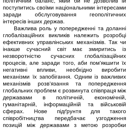
по­літичний баланс, який би не дозволив їй
поступитись своїми національними інтересами
заради обслуговування геополітичних
інтересів інших держав.
Важлива роль у попередженні та доланні
глобалізаційних викликів належить розробці
ефективних управлінських механізмів. Так чи
інакше сучасний світ має змиритись із
незворотністю сучасних глобалізаційних
процесів, але заради того, аби пом’якшити їх
негативні впливи, необхідно виробити
механізми їх запобігання. Одним із важливих
механізмів розв’язання та попередження
глобальних проблем є розвинута співпраця між
державами в політичній, економічній,
гуманітарній, інформаційній та військовій
сферах. Нове підґрунтя для такого
співробітництва передбачає узгодження
позицій між державами з метою розробки