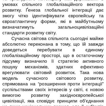
умовах спільного глобалізаційного вектора
розвитку. Ґенеза глобальної інтеграції дає
змогу чітко ідентифікувати європейську та
євроатлантичну форми, які в майбутньому
визначатимуть загальноцивілізаційні
стандарти розвитку світу.
Сучасна світова спільнота сьогодні майже
абсолютно переконана в тому, що їй завжди
доведеться перебувати в єдиному
глобалізаційному просторі, що в остаточному
підсумку визначило її стратегію активного
пошуку механізмів, здатних ефективно
врегулювати світовий розвиток. Така нова
модель сучасного світового розвитку,
спрямована на “розширення проти інтеграції”
суспільствами своїх інтересів у світі, є новою
вимогою розвитку західноєвропейської
цивілізації, яка сповідує принципи об’єднання