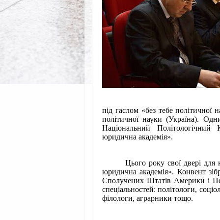
під гаслом «без тебе політичної н
політичної науки (Україна). Одн
Національний Політологічний
юридична академія».
Цього року свої двері для
юридична академія». Конвент зіб
Сполучених Штатів Америки і Пол
спеціальностей: політологи, соціо
філологи, аграрники тощо.