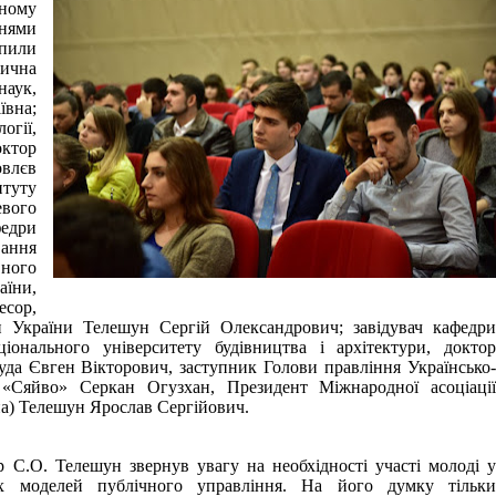
ному
ннями
упили
ична
наук,
ївна;
гії,
октор
овлєв
итуту
вого
федри
вання
ного
аїни,
есор,
и України Телешун Сергій Олександрович; завідувач кафедри
ціонального університету будівництва і архітектури
, доктор
уда Євген Вікторович, заступник Голови правління
Українсько
 «Сяйво» Серкан Огузхан, Президент Міжнародної асоціації
на) Телешун Ярослав Сергійович.
 С.О. Телешун звернув увагу на необхідності участі молоді у
х моделей публічного управління. На його думку тільки