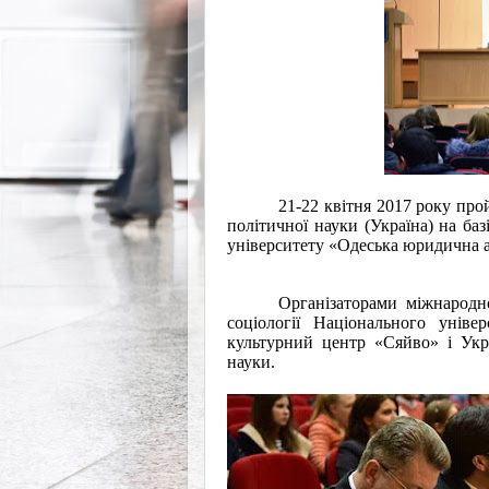
21-22 квітня 2017 року про
політичної науки (Україна) на баз
університету «Одеська юридична а
Організаторами міжнародно
соціології Національного уніве
культурний центр «Сяйво» і Укра
науки.