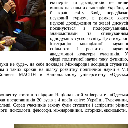
експертів та дослідників не лише
вищих навчальних закладів України, а
й країн світу. Захід передбачає
науковий туризм, в рамках якого
наукові дослідження та жваві дискусії
поєднуються з подорожуванням,
знайомствами та спілкуванням
однодумців з усього світу. Це стимулює
інтеграцію молодіжної наукової
спільноти і розвиток наукової
академічної культури учасників. У
сфері політичної науки таку функцію,
ауки не буде», на себе покладає Міжнародна асоціації студентів
им з таких кроків на шляху розвитку політичної науки є VІІ
 Конвент МАСПН в Національному університету «Одеська
 конвенту гостинно відкрив Національний університет «Одеська
рав представників
20 вузів з 4 країн
світу: України, Туреччини,
ьщі. Серед учасників заходу були студенти і аспіранти різних
логи, психологи, філософи, міжнародники, історики, економісти,