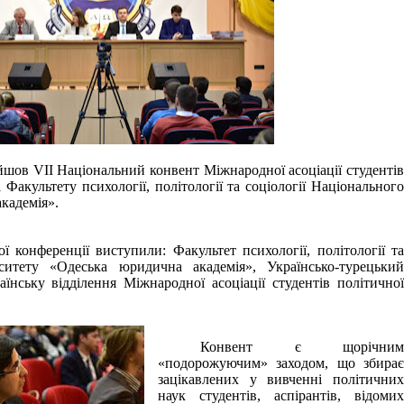
йшов VII Національний конвент Міжнародної асоціації студентів
і Факультету психології, політології та соціології Національного
кадемія».
ї конференції виступили: Факультет психології, політології та
рситету «Одеська юридична академія», Українсько-турецький
їнську відділення Міжнародної асоціації студентів політичної
Конвент є щорічним
«подорожуючим» заходом, що збирає
зацікавлених у вивченні політичних
наук студентів, аспірантів, відомих