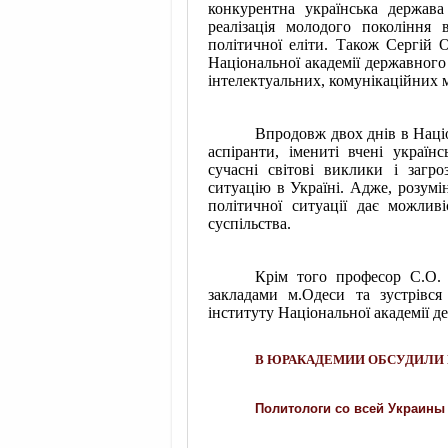
конкурентна українська держава
реалізація молодого покоління 
політичної еліти. Також Сергій 
Національної академії державного
інтелектуальних, комунікаційних ма
Впродовж двох днів в Наці
аспіранти, імениті вчені украї
сучасні світові виклики і загро
ситуацію в Україні. Адже, розумі
політичної ситуації дає можлив
суспільства.
Крім того професор С.О. 
закладами м.Одеси та зустрівся
інституту
Національної академії д
В ЮРАКАДЕМИИ ОБСУДИЛИ 
Политологи со всей Украины