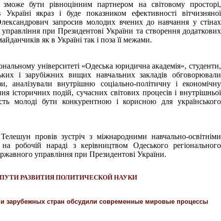
 зможе бути рівноцінним партнером на світовому просторі,
в Україні якраз і буде показником ефективності вітчизняної
Олександрович запросив молодих вчених до навчання у стінах
 управління при Президентові України та створення додаткових
йданчиків як в Україні так і поза її межами.
ональному університеті «Одеська юридична академія», студенти,
нських і зарубіжних вищих навчальних закладів обговорювали
зи, аналізували внутрішню соціально-політичну і економічну
ння історичних подій, сучасних світових процесів і внутрішньої
ість молоді бути конкурентною і корисною для українського
Телешун провів зустріч з міжнародними навчально-освітніми
 на робочій нараді з керівництвом Одеського регіонального
ержавного управління при Президентові України.
ПУТИ РАЗВИТИЯ ПОЛИТИЧЕСКОЙ НАУКИ
 и зарубежных стран обсудили современные мировые процессы