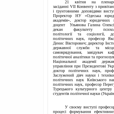
21 квітня на пленар
засіданні VІІ Конвенту з привіта
і ґрунтовними доповідями вист
Проректор НУ «Одеська юрид
академія», доктор юридичних 
доцент
Ульянова Галина Олексі
декан факультету психоло
політології та соціології, д
політичних наук, професор Як
Денис Вікторович; д
иректор Інст
державної служби та місце
самоврядування, завідувач ка
політичної аналітики та прогнозу
Національної академії держав
управління при Президентові Укр
доктор політичних наук, проф
Заслужений діяч науки і технік
політичних наук Київського
на
політичних наук, професор
Перег
Турецького культурного центру
студентів політичної науки (Украї
У своєму виступі професор
процесі формування ефективни