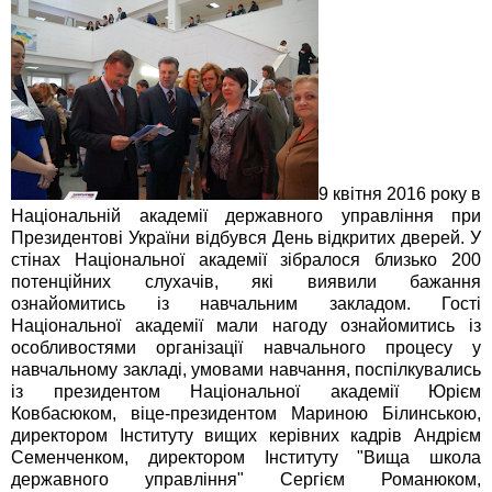
9 квітня 2016 року в
Національній академії державного управління при
Президентові України відбувся День відкритих дверей. У
стінах Національної академії зібралося близько 200
потенційних слухачів, які виявили бажання
ознайомитись із навчальним закладом. Гості
Національної академії мали нагоду ознайомитись із
особливостями організації навчального процесу у
навчальному закладі, умовами навчання, поспілкувались
із президентом Національної академії Юрієм
Ковбасюком, віце-президентом Мариною Білинською,
директором Інституту вищих керівних кадрів Андрієм
Семенченком, директором Інституту "Вища школа
державного управління" Сергієм Романюком,