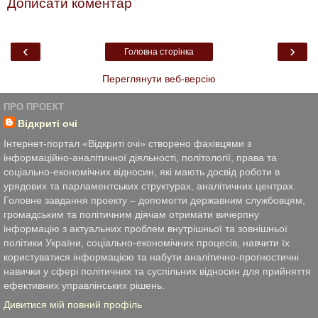
Дописати коментар
‹
›
Головна сторінка
Переглянути веб-версію
ПРО ПРОЕКТ
Відкриті очі
Інтернет-портал «Відкриті очі» створено фахівцями з
інформаційно-аналітичної діяльності, політології, права та
соціально-економічних відносин, які мають досвід роботи в
урядових та парламентських структурах, аналітичних центрах.
Головне завдання проекту – допомогти державним службовцям,
громадським та політичним діячам отримати вичерпну
інформацію з актуальних проблем внутрішньої та зовнішньої
політики України, соціально-економічних процесів, навчити їх
користуватися інформацією та набути аналітично-прогностичні
навички у сфері політичних та суспільних відносин для прийняття
ефективних управлінських рішень.
Дивитися мій повний профіль