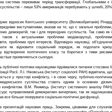
на система переживає період трансформації. Глобальними є і
 суспільстві – лише 53% американців перебувають у шлюбі, 20%
них відносин Кентського університету (Великобританія) Річард
ередніми виступаючими, вказав на те, що є загальні проблеми,
ених демократій, так і для перехідних суспільств. Так само як і
ї також є актуальними проблеми медіакорупції, проблеми
світи, проблема груп інтересів. Відповідно науковці, об’єднуючи
вати як відновити соціальний порядок, як подолати кризу
у відтворення політичного класу та боротися з тими рисами
 частіше проявляються сьогодні.
ь публічної політики науковцями піднімалися питання стосовно її
ації Росії. Л.І. Ніковська (Інститут соціології РАН) відмітила, що
юється у просторі конфлікту, і в свою чергу, публічно-політична
омадянського суспільства стають одним із основних дієвих
я конфліктом. В.М. Якимець (Інститут системного аналізу РАН)
ресурс «управляемой демократии» вичерпано, так як надлишкова
а все більше генерувати соціально-політичні дисфункції.
а презентацій наукових праць. Зокрема, цікавими для слухачів