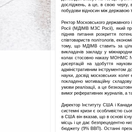
досліджень, а це, в свою чергу, 
побудови відносин між державою т
Ректор Московського державного і
Росії (МДІМВ МЗС Росії), який пр
підняв питання розкриття потен
співтовариств політологів, економ
тому, що МДІМВ ставить за ціль
викладачів закладу у міжнародн
колах стосовно наказу МОНМС №1
дисертацій на здобуття наукови
адміністративним інструментом до
науки, досвід московських колег 
покладено мотиваційну складову
умови реалізації, а це безкоштовн
вимог реферативних журналів, а тако
Директор Інституту США і Канади
системні кризи є особливістю сьо
в США він вказав, що в основі іс
місць і це дає безпрецедентно низ
бюджету (9% ВВП). Останні през