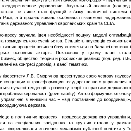
 та управління» можуть стати наукова монографія «Партийная и
государственное управление. Акутальный анализ» (под.ред.
ається не лише стан функцій зв’язку політичної системи і
 Росії, а й проаналізовано особливості взаємодії недержавних
рганів державного управління європейських країн та США.
конгресу звучала ідея необхідності пошуку моделі оптимізації
та громадянського суспільства. Більшість науковців схиляються
олітичних процесів повинен базуватиметься на балансі противаг і
 трьох основних акторів. Показовою у цьому плані стала
 бизнес, общество: теории и российские реалии» (под. ред. Л.Е.
лені на конгресі доповіді з даної тематики.
ніверситету Л.В. Сморгунов презентував свою чергову наукову
: концепции и трансформации государственного управления в
ться сучасні тенденції в розвитку теорії та практики державного
і проблема керованості (governability). Автор формулює ключову
 управління в нинішній час – «від постачання до координації»,
 «координуюча держава.
ісце в політичних процесах і процесах державного управління,
ися на спеціальних засіданнях та круглих столах у рамках
раз підкреслювали значення механізмів публічної політики у їх