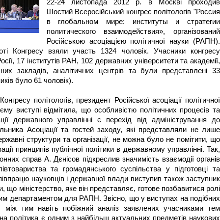
22-24 листопада 2012 р. в Москві проходив
Шостий Всеросійський конгрес політологів "Россия
в глобальном мире: институты и стратегии
политического взаимодействия», організований
Російською асоціацією політичної науки (РАПН).
оті Конгресу взяли участь 1324 чоловік. Учасники конгресу
осії, 17 інститутів РАН, 102 державних університети та академії,
их закладів, аналітичних центрів та були представлені 33
иків було 61 чоловік).
онгресу політологів, президент Російської асоціації політичної
єму виступі відмітила, що особливістю політичних процесів та
ції державного управлінні є перехід від адміністрування до
ільника Асоціації та гостей заходу, які представляли не лише
ержавні структури та організації, не можна було не помітити, що
зації принципів публічної політики в державному управлінні. Так,
онних справ А. Дєнісов підкреслив значимість взаємодії органів
івтовариства та громадянського суспільства у підготовці та
співпрацю науковців і державної влади виступив також заступник
и, що міністерство, яке він представляє, готове позбавитися ролі
ним департаментом для РАПН. Звісно, що у виступах на подібних
, між тим навіть побіжний аналіз заявлених учасниками тем
чна політика є одним з найбільш актуальних предметів наукових