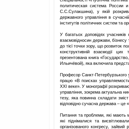
спеціальності «Публічна політика
политическая система России и 
С.С.Сулакшина), у якій розкрив
державного управління в сучасній
інститутів політичних систем та о
У багатьох доповідях учасників 
взаємовідносин держави, бізнесу 
до тієї точки зору, що розвиток п
конструктивній взаємодії цих
презентована книга «Государство,
Ильичёвой), яка включила представ
Професор Санкт-Петербурзького у
працю «В поисках управляемости
ХХІ веке». У монографії розкриваю
управління, зокрема актуальна нин
тезу, яка повинна складати зміст
відповідно сучасна держава – це
Питання та проблеми, які мають м
які піднімалися та висвітлювал
організованого конгресу, зайвий 