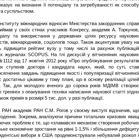
вказує на визнання її потенціалу та затребуваності як способу
а суспільством.
нституту міжнародних відносин Міністерства закордонних справ
иймав у своїх стінах учасників Конгресу, академік А. Торкунов,
ціалу та використання у державних цілях ресурсу наукових
істів, міжнародників, соціологів тощо. Також акцентував увагу на
 підвищити рейтинг вузу у тому числі за рахунок публікацій
их журналах SCOPUS. На тлі дискусій у вітчизняних наукових
112 від 17 жовтня 2012 року «Про опублікування результатів
х ступенів доктора і кандидата наук», який, по суті, став
сягнення завдань підвищення якості і популяризації вітчизняної
є достатньо цікавим у тому плані, що в основу реалізації цілей
. Так, для молодого вченого до сорока років МДІМВ створює
і тренінги з опанування техніки написання наукової статті згідно
ж премія в розмірі 5 тис. дол. у разі публікації.
 РАН академік РАН С.М. Рогов у своєму виступі відзначив, що
годення. Зокрема, аналізуючи причини тотальних кризових явищ
нуючих проблем є те, що «зламався» механізм створення робочих
ьке економічне зростання на рівні 1-1,5% і збільшення дефіциту
идентські вибори в США продемонстрували небувалий розкол і