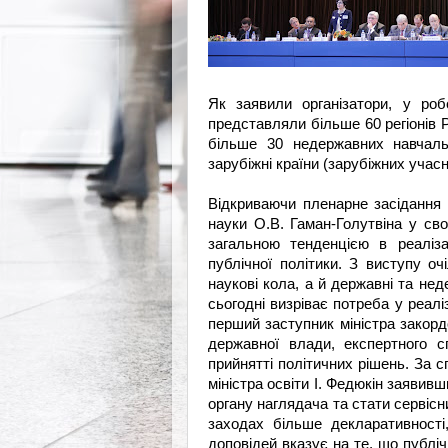
Як заявили організатори, у роб
представляли більше 60 регіонів Р
більше 30 недержавних навчальн
зарубіжні країни (зарубіжних учасн
Відкриваючи пленарне засідання К
науки О.В. Гаман-Голутвіна у сво
загальною тенденцією в реаліза
публічної політики. З виступу оч
наукові кола, а й державні та нед
сьогодні визріває потреба у реалі
перший заступник міністра закорд
державної влади, експертного сп
прийнятті політичних рішень. За 
міністра освіти І. Федюкін заявивш
органу наглядача та стати сервіс
заходах більше декларативності
доповідей вказує на те, що публі