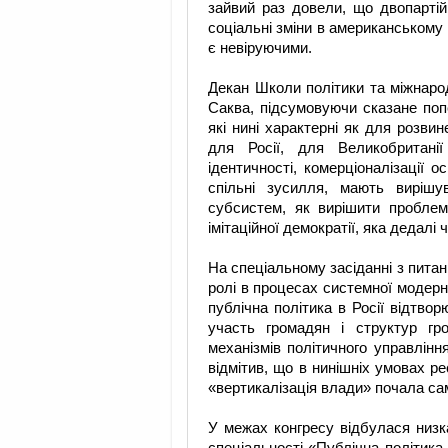
зайвий раз довели, що двопартій
соціальні зміни в американському
є невіруючими.
Декан Школи політики та міжнарод
Саква, підсумовуючи сказане поп
які нині характерні як для розвин
для Росії, для Великобритані
ідентичності, комерціоналізації о
спільні зусилля, мають вирішу
субсистем, як вирішити проблем
імітаційної демократії, яка дедалі
На спеціальному засіданні з питан
ролі в процесах системної модерніз
публічна політика в Росії відтвор
участь громадян і структур гр
механізмів політичного управлінн
відмітив, що в нинішніх умовах 
«вертикалізація влади» почала сам
У межах конгресу відбулася низк