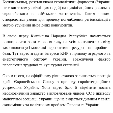
Бзежинським), розставляючи геополітичні форпости (України
не є винятком у світлі цих подій) на цивілізаційних розломах
європейського та азійського континентів. Таким чином,
створюються умови для процесу поглиблення регіоналізації з
метою усунення ймовірних конкурентів.
В свою чергу Китайська Народна Республіка намагається
розширювати зони свого впливу на усіх континентах світу,
захоплюючи усі можливі перспективні ресурсні та виробничі
бази. Тут варто згадати інтереси КНР з приводу аграрного та
енергетичного сектору України, враховуючи фактор
перспектив трудової та культурної експансії.
Окрім цього, на офіційному рівні сталою залишається позиція
країн Європейського Союзу з приводу євроінтеграційних
устремлінь України. Хоча варто було б відмітити досить
неоднозначний характер висловлювань лідерів ЄС з приводу
майбутньої асоціації України, що не видається дивним у світлі
економічних та політичних проблем Європи та України.