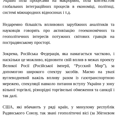
Україні поза процесами на макрорівні, поза контекстом
глобальних інтеграційних процесів в економіці, політиці,
системі міжнародних відносинах і т.д.
Недаремно більшість впливових зарубіжних аналітиків та
науковців говорять про активізацію геоекономічних та
геополітичних інтересів потужних світових гравців на
пострадянському просторі.
Зокрема, Російська Федерація, яка намагається частково, і
наскільки це можливо, відновити свій вплив в межах проекту
Великої Росії (Російської імперії, “Русский Мир”), за
допомогою широкого спектру засобів. Маємо на увазі
вуглеводневий важіль впливу разом із газотранспортною
мережею, спекуляції навколо питання вступу України у зону
вільної торгівлі, різнорідні торгівельні обмеження та санкції і
так далі.
США, які вбачають у ряді країн, у минулому республік
Радянського Союзу, так звані геополітичні вісі (за Збігнєвом