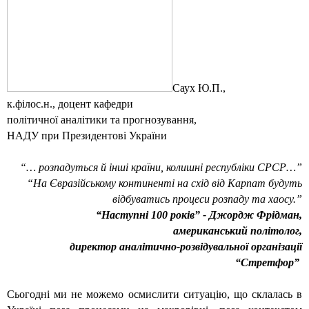
Саух Ю.П.,
к.філос.н., доцент кафедри
політичної аналітики та прогнозування,
НАДУ при Президентові України
“… розпадуться й інші країни, колишні республіки СРСР…”
“На Євразійському континенті на схід від Карпат будуть
відбуватись процеси розпаду та хаосу.”
“Наступні 100 років” - Джордж Фрідман,
американський політолог,
директор аналітично-розвідувальної організації
“Стретфор”
Сьогодні ми не можемо осмислити ситуацію, що склалась в