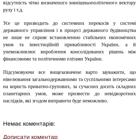
відсутність чітко визначеного зовнішньополітичного вектору
руху і т.д.
Усе це призводить до системних перекосів у системі
державного управління і в процесі державного будівництва
не лише не сприяє встановленню стабільних економічних
умов та інвестиційній привабливості України, а й
унеможливлює вироблення консолідованих рішень між
фінансовими та політичними елітами України.
Підсумовуючи все вищезазначене варто зауважити, що
нівелювання загальнодержавними та суспільними інтересами
на користь приватно-групових, за сучасних досить складних
планетарних умов, може призвести до невідворотних
наслідків, які згодом виправити буде неможливо.
Немає коментарів:
Дописати коментар