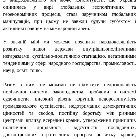
опинилась у вирі глобальних геополітичних та
геоекономічних процесів, стала заручником глобальних
маніпуляцій, при цьому не завжди будучи суб’єктом і
активним гравцем на міжнародній арені.
У значній мірі ми можемо пояснити парадоксальність
розвитку нашої держави внутрішньополітичними
негараздами, суспільно-політичною стагнацією, негативними
тенденціями у сфері народного господарства, промисловості,
науці, освіті тощо.
Разом з цим, не можемо не відмітити недосконалість
політичної системи, законодавства, проблеми в системі
судочинства, високий рівень корупції, недорозвинутість
громадянського суспільства, недотримання демократичних
цінностей та свобод, постійну боротьбу між різними
центрами впливу всередині країни, утвердження принципів
політичної доцільності, відсутність послідовних,
довгострокових стратегічних програм розвитку країни,