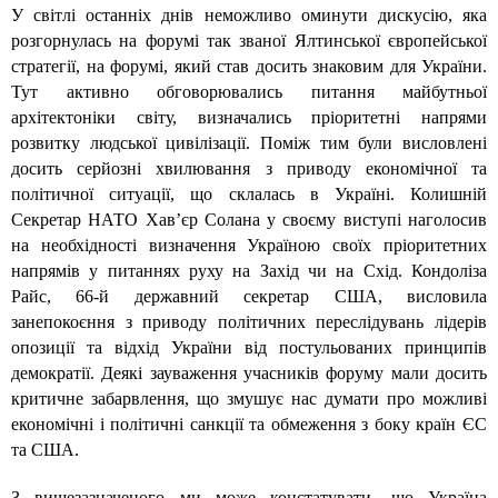
У світлі останніх днів неможливо оминути дискусію, яка
розгорнулась на форумі так званої Ялтинської європейської
стратегії, на форумі, який став досить знаковим для України.
Тут активно обговорювались питання майбутньої
архітектоніки світу, визначались пріоритетні напрями
розвитку людської цивілізації. Поміж тим були висловлені
досить серйозні хвилювання з приводу економічної та
політичної ситуації, що склалась в Україні. Колишній
Секретар НАТО Хав’єр Солана у своєму виступі наголосив
на необхідності визначення Україною своїх пріоритетних
напрямів у питаннях руху на Захід чи на Схід. Кондоліза
Райс, 66-й державний секретар США, висловила
занепокоєння з приводу політичних переслідувань лідерів
опозиції та відхід України від постульованих принципів
демократії. Деякі зауваження учасників форуму мали досить
критичне забарвлення, що змушує нас думати про можливі
економічні і політичні санкції та обмеження з боку країн ЄС
та США.
З вищезазначеного ми може констатувати, що Україна