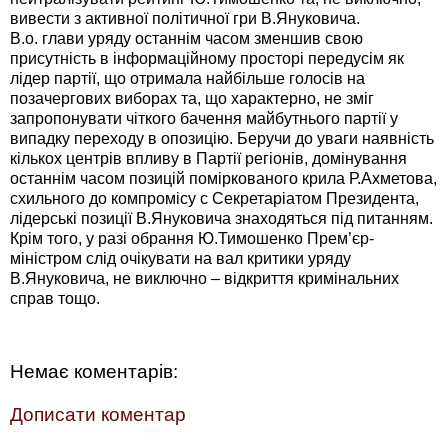
вивести з активної політичної гри В.Януковича.
В.о. глави уряду останнім часом зменшив свою
присутність в інформаційному просторі передусім як
лідер партії, що отримала найбільше голосів на
позачергових виборах та, що характерно, не зміг
запропонувати чіткого бачення майбутнього партії у
випадку переходу в опозицію. Беручи до уваги наявність
кількох центрів впливу в Партії регіонів, домінування
останнім часом позицій поміркованого крила Р.Ахметова,
схильного до компромісу с Секретаріатом Президента,
лідерські позиції В.Януковича знаходяться під питанням.
Крім того, у разі обрання Ю.Тимошенко Прем’єр-
міністром слід очікувати на вал критики уряду
В.Януковича, не виключно – відкриття кримінальних
справ тощо.
Немає коментарів:
Дописати коментар