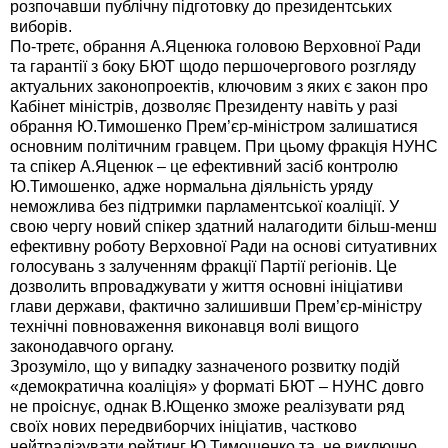
розпочавши публічну підготовку до президентських
виборів.
По-третє, обрання А.Яценюка головою Верховної Ради
та гарантії з боку БЮТ щодо першочергового розгляду
актуальних законопроектів, ключовим з яких є закон про
Кабінет міністрів, дозволяє Президенту навіть у разі
обрання Ю.Тимошенко Прем’єр-міністром залишатися
основним політичним гравцем. При цьому фракція НУНС
та спікер А.Яценюк – це ефективний засіб контролю
Ю.Тимошенко, адже нормальна діяльність уряду
неможлива без підтримки парламентської коаліції. У
свою чергу новий спікер здатний налагодити більш-менш
ефективну роботу Верховної Ради на основі ситуативних
голосувань з залученням фракції Партії регіонів. Це
дозволить впроваджувати у життя основні ініціативи
глави держави, фактично залишивши Прем’єр-міністру
технічні повноваження виконавця волі вищого
законодавчого органу.
Зрозуміло, що у випадку зазначеного розвитку подій
«демократична коаліція» у форматі БЮТ – НУНС довго
не проіснує, однак В.Ющенко зможе реалізувати ряд
своїх нових передвиборчих ініціатив, частково
нейтралізувати рейтинг Ю.Тимошенко та, не виключно,