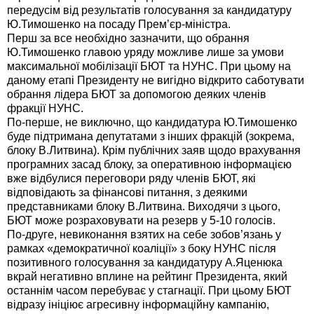
передусім від результатів голосування за кандидатуру
Ю.Тимошенко на посаду Прем’єр-міністра.
Перш за все необхідно зазначити, що обрання
Ю.Тимошенко главою уряду можливе лише за умови
максимальної мобілізації БЮТ та НУНС. При цьому на
даному етапі Президенту не вигідно відкрито саботувати
обрання лідера БЮТ за допомогою деяких членів
фракції НУНС.
По-перше, не виключно, що кандидатура Ю.Тимошенко
буде підтримана депутатами з інших фракцій (зокрема,
блоку В.Литвина). Крім публічних заяв щодо врахування
програмних засад блоку, за оперативною інформацією
вже відбулися переговори ряду членів БЮТ, які
відповідають за фінансові питання, з деякими
представниками блоку В.Литвина. Виходячи з цього,
БЮТ може розраховувати на резерв у 5-10 голосів.
По-друге, невиконання взятих на себе зобов’язань у
рамках «демократичної коаліції» з боку НУНС після
позитивного голосування за кандидатуру А.Яценюка
вкрай негативно вплине на рейтинг Президента, який
останнім часом перебуває у стагнації. При цьому БЮТ
відразу ініціює агресивну інформаційну кампанію,