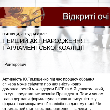
ПʼЯТНИЦЯ, 7 ГРУДНЯ 2007 Р.
ПЕРШИЙ АКТ НАРОДЖЕННЯ
ПАРЛАМЕНТСЬКОЇ КОАЛІЦІЇ
І.Рейтерович
Активність Ю.Тимошенко під час процесу обрання
спікера може свідчити про наявність нових
домовленостей між лідером БЮТ та А.Яценюком, який,
по суті, представляє позицію Президента. Таким чином,
глава держави формалізував свою «присутність» у
форматі «демократичної коаліції» на даному етапі. Чи
отримає цей етап своє продовження – залежить