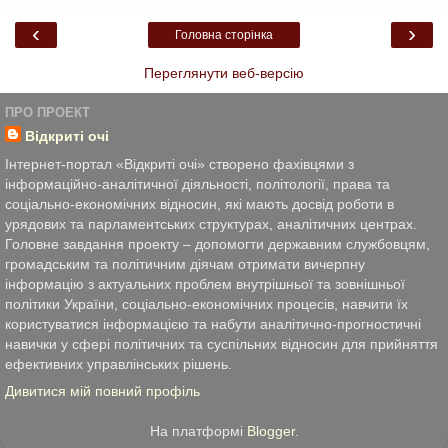
‹
›
Головна сторінка
Переглянути веб-версію
ПРО ПРОЕКТ
Відкриті очі
Інтернет-портал «Відкриті очі» створено фахівцями з
інформаційно-аналітичної діяльності, політології, права та
соціально-економічних відносин, які мають досвід роботи в
урядових та парламентських структурах, аналітичних центрах.
Головне завдання проекту – допомогти державним службовцям,
громадським та політичним діячам отримати вичерпну
інформацію з актуальних проблем внутрішньої та зовнішньої
політики України, соціально-економічних процесів, навчити їх
користуватися інформацією та набути аналітично-прогностичні
навички у сфері політичних та суспільних відносин для прийняття
ефективних управлінських рішень.
Дивитися мій повний профіль
На платформі
Blogger
.